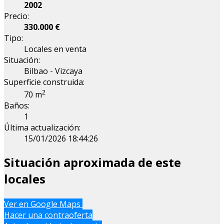
2002
Precio:
330.000 €
Tipo:
Locales en venta
Situación:
Bilbao - Vizcaya
Superficie construida:
2
70 m
Baños:
1
Última actualización:
15/01/2026 18:44:26
Situación aproximada de este
locales
Leaflet
| Map data ©
OpenStreetMap
contributors
Ver en Google Maps
+
Hacer una contraoferta