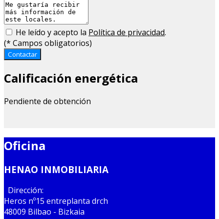
He leído y acepto la
Política de privacidad
.
(
*
Campos obligatorios)
Contactar
Calificación energética
Pendiente de obtención
Oficina
HENAO INMOBILIARIA
Dirección:
Heros nº15 entreplanta drch
48009 Bilbao - Bizkaia