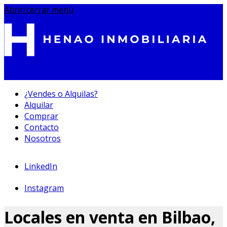
Abrir/cerrar menú
¿Vendes o Alquilas?
Alquilar
695 233 212
Comprar
Contacto
Nosotros
LinkedIn
Instagram
Locales en venta en Bilbao,