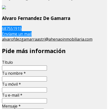
Alvaro Fernandez De Gamarra
687551915
Envíame un mail
alvarofdezgamarraastri@ahenaoinmobiliaria.com
Pide más información
Título
Tu nombre
*
Tu móvil
*
Tu e-mail
*
Mensaje
*