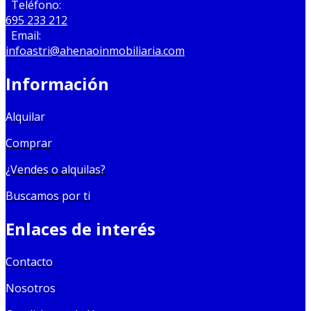
Teléfono:
695 233 212
Email:
infoastri@ahenaoinmobiliaria.com
Información
Alquilar
Comprar
¿Vendes o alquilas?
Buscamos por ti
Enlaces de interés
Contacto
Nosotros