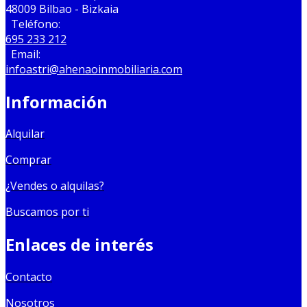
48009 Bilbao - Bizkaia
Teléfono:
695 233 212
Email:
infoastri@ahenaoinmobiliaria.com
Información
Alquilar
Comprar
¿Vendes o alquilas?
Buscamos por ti
Enlaces de interés
Contacto
Nosotros