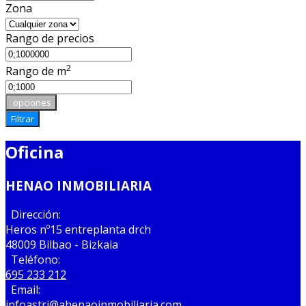
Zona
Rango de precios
2
Rango de m
opciones
Filtrar
Oficina
HENAO INMOBILIARIA
Dirección:
Heros nº15 entreplanta drch
48009 Bilbao - Bizkaia
Teléfono:
695 233 212
Email:
infoastri@ahenaoinmobiliaria.com