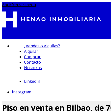
Abrir/cerrar menú
¿Vendes o Alquilas?
Alquilar
Comprar
Contacto
695 233 212
Nosotros
LinkedIn
Instagram
Piso en venta en Bilbao, de 