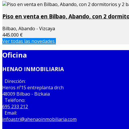
Piso en venta en Bilbao, Abando, con 2 dormito
Bilbao, Abando - Vizcaya
445.000 €
Ver todas las novedades
Oficina
HENAO INMOBILIARIA
Dirección:
Heros nº15 entreplanta drch
48009 Bilbao - Bizkaia
Teléfono:
695 233 212
Email:
infoastri@ahenaoinmobiliaria.com