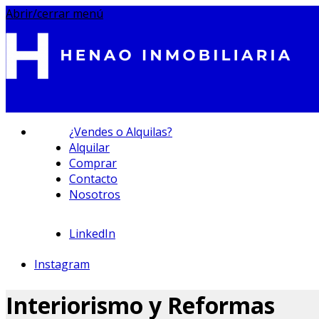
Abrir/cerrar menú
¿Vendes o Alquilas?
Alquilar
Comprar
Contacto
695 233 212
Nosotros
LinkedIn
Instagram
Interiorismo y Reformas